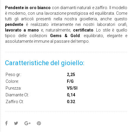
Pendente in oro bianco
con diamanti naturali e zaffiro. Il modello
è moderno, con una lavorazione prestigiosa ed equilibrata. Come
tutti gli articoli presenti nella nostra gioielleria, anche questo
pendente
è realizzato interamente nei nostri laboratori orafi,
lavorato a mano
e, naturalmente,
certificato
. Lo stile è quello
tipico delle collezioni
Gems & Gold
: equilibrato, elegante e
assolutamente immune al passare del tempo.
Caratteristiche del gioiello:
Peso gr.:
2,25
Colore:
F/G
Purezza:
VS/SI
Diamante Ct:
0,14
Zaffiro Ct:
0.32