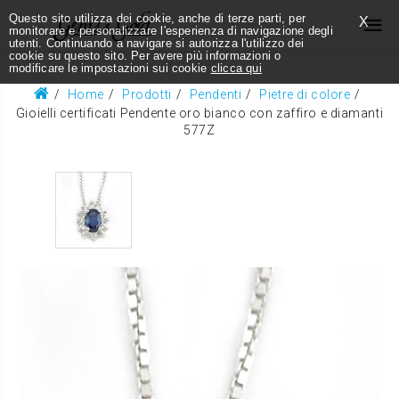
Questo sito utilizza dei cookie, anche di terze parti, per
X
monitorare e personalizzare l'esperienza di navigazione degli
utenti. Continuando a navigare si autorizza l'utilizzo dei
cookie su questo sito. Per avere più informazioni o
modificare le impostazioni sui cookie
clicca qui
Home
Prodotti
Pendenti
Pietre di colore
Gioielli certificati Pendente oro bianco con zaffiro e diamanti
577Z